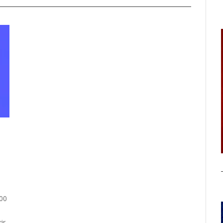
00
ir