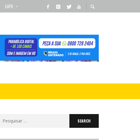
LGPD
Search
for: