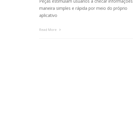
Peças estimulam usuários a checar informações
maneira simples e rápida por meio do próprio
aplicativo
Read More