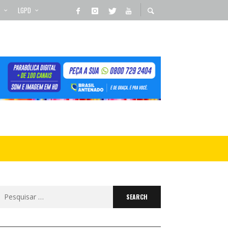
LGPD
Search
for: