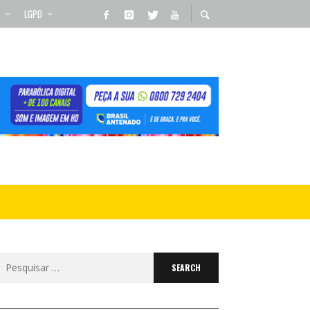
LGPD
Search
for: