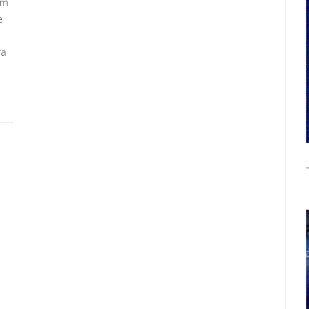
om
e
ra