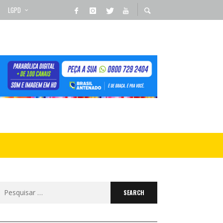
LGPD
Search
for: