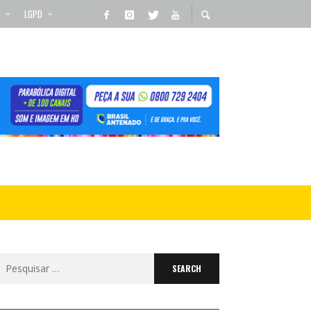
LGPD
Search
for: