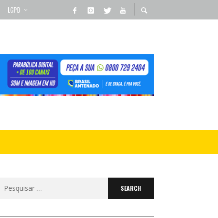
LGPD
Search
for: