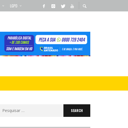
LGPD
Search
for: