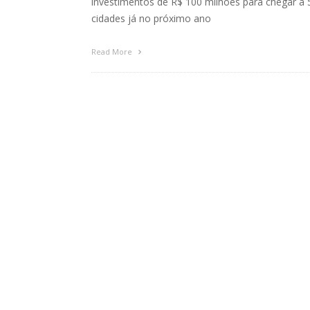
investimentos de R$ 100 milhões para chegar a 
cidades já no próximo ano
Read More