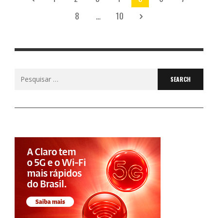
8
…
10
Search
for: