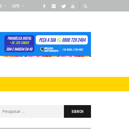
OS
LGPD
Search
for: