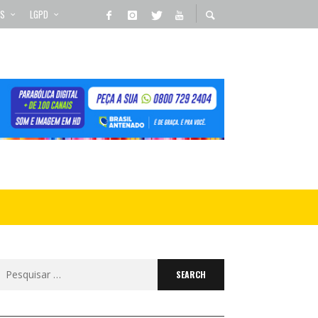
OS
LGPD
Search
for: