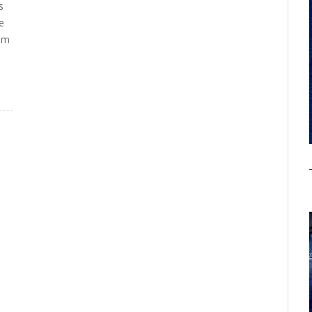
s
e
em