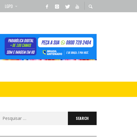
LGPD
Search
for: