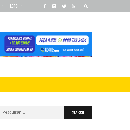
LGPD
Search
for: