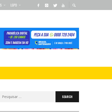
OS
LGPD
Search
for: