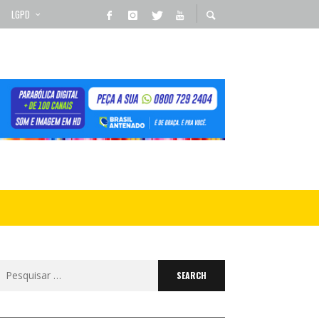
LGPD
Search
for: