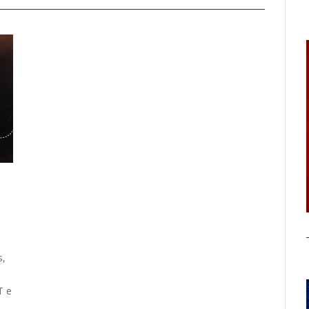
s,
T e