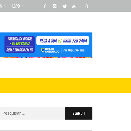
OS
LGPD
Search
for: