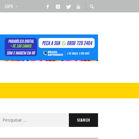
LGPD
Search
for: