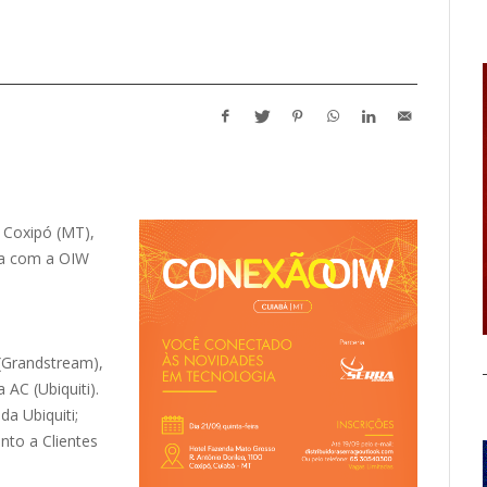
 Coxipó (MT),
ria com a OIW
(Grandstream),
 AC (Ubiquiti).
a Ubiquiti;
nto a Clientes