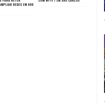
S PARA RETER
COM WI-FI 7 EM SÃO CARLOS
 AMPLIAR REDES EM 600