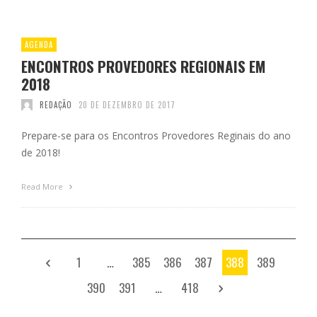
AGENDA
ENCONTROS PROVEDORES REGIONAIS EM
2018
REDAÇÃO
20 DE DEZEMBRO DE 2017
Prepare-se para os Encontros Provedores Reginais do ano
de 2018!
Read More
1
…
385
386
387
388
389
390
391
…
418