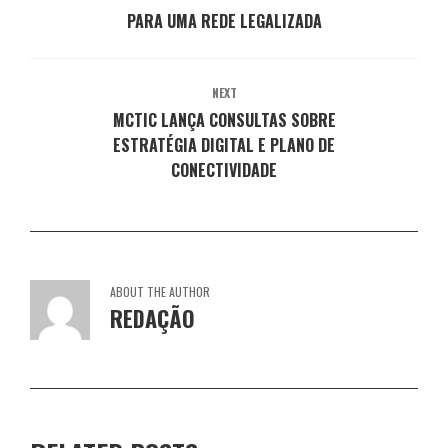
a
j
j
j
j
PARA UMA REDE LEGALIZADA
n
a
a
a
a
e
n
n
n
n
l
e
e
e
e
a
l
l
l
l
)
a
a
a
a
)
)
)
)
NEXT
MCTIC LANÇA CONSULTAS SOBRE
ESTRATÉGIA DIGITAL E PLANO DE
CONECTIVIDADE
ABOUT THE AUTHOR
REDAÇÃO