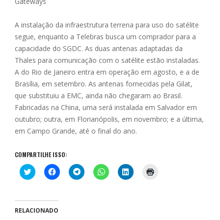
Gateways
A instalação da infraestrutura terrena para uso do satélite
segue, enquanto a Telebras busca um comprador para a
capacidade do SGDC. As duas antenas adaptadas da
Thales para comunicação com o satélite estão instaladas.
A do Rio de Janeiro entra em operação em agosto, e a de
Brasília, em setembro. As antenas fornecidas pela Gilat,
que substituiu a EMC, ainda não chegaram ao Brasil.
Fabricadas na China, uma será instalada em Salvador em
outubro; outra, em Florianópolis, em novembro; e a última,
em Campo Grande, até o final do ano.
COMPARTILHE ISSO:
C
C
C
C
C
C
l
l
l
l
l
l
i
i
i
i
i
i
q
q
q
q
q
q
u
u
u
u
u
u
e
e
e
e
e
e
p
p
p
p
p
p
RELACIONADO
a
a
a
a
a
a