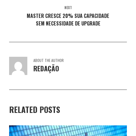
)
a
a
a
a
)
)
)
)
NEXT
MASTER CRESCE 20% SUA CAPACIDADE
SEM NECESSIDADE DE UPGRADE
ABOUT THE AUTHOR
REDAÇÃO
RELATED POSTS