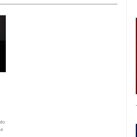
ndo
da