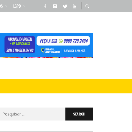
OS
LGPD
Search
for: