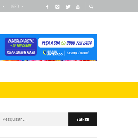
LGPD
Search
for: