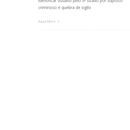
identificar usuário pelo IP usado por suposto
criminoso é quebra de sigilo
Read More