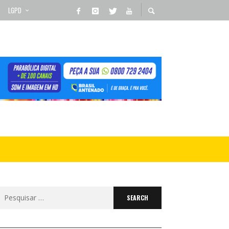
LGPD
Search
for: