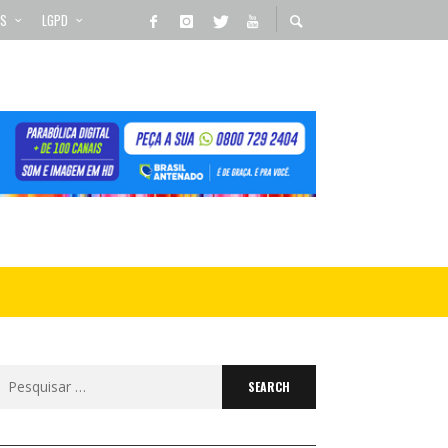
OS
LGPD
Search
for: