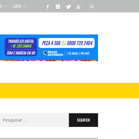
OS
LGPD
Search
for: