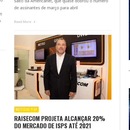
salto da Americanet, que quase dobrou o número
de assinantes de março para abril
um
o
Read More
NOTÍCIAS PISP
RAISECOM PROJETA ALCANÇAR 20%
DO MERCADO DE ISPS ATÉ 2021