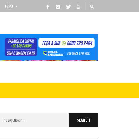
LGPD
Search
for: