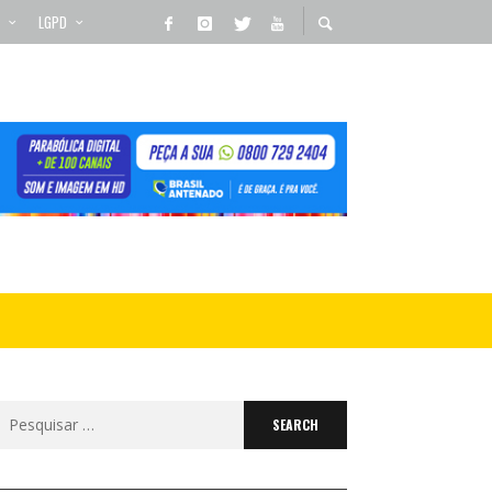
LGPD
Search
for: