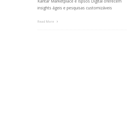
Kantar Marketplace e Ispsos Digital oferecem
insights ágeis e pesquisas customizáveis
Read More