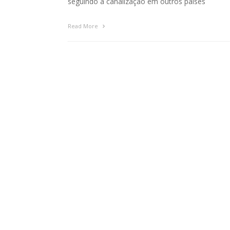
seguindo a canalização em outros países
Read More