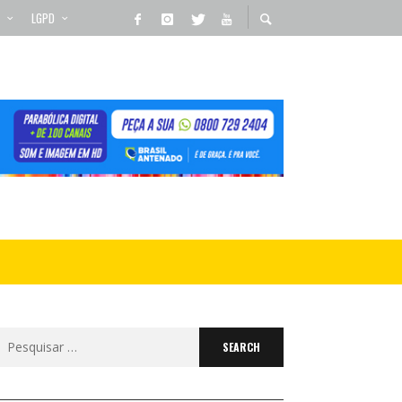
LGPD
Search
for: