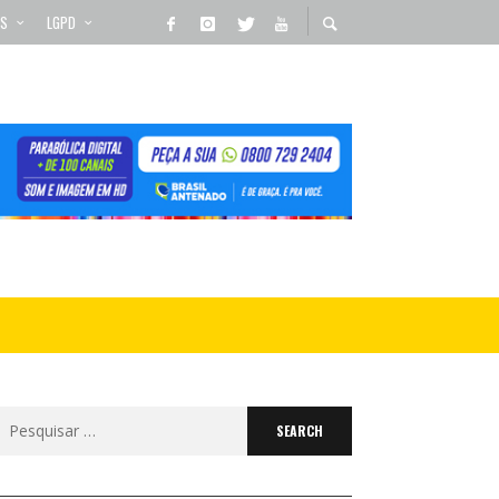
OS
LGPD
Search
for: