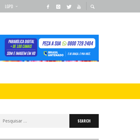
LGPD
Search
for: