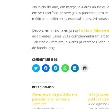
No início do ano, em março, a Alares anunciou 
em seu portfólio de serviços. A parceria permit
médicos de diferentes especialidades, 24 horas p
Depois, em maio, a empresa
incluiu o Telecine 
aos clientes. Esses SVAs complementaram a band
Telecine e Premiere, a Alares já oferece Glob
de banda larga.
COMPARTILHE ISSO:
C
C
C
C
C
C
l
l
l
l
l
l
i
i
i
i
i
i
q
q
q
q
q
q
u
u
u
u
u
u
e
e
e
e
e
e
p
p
p
p
p
p
RELACIONADO
a
a
a
a
a
a
r
r
r
r
r
r
Alares expande portfólio em
ISPs já cone
a
a
a
a
a
a
parceria com Telecine e
c
c
c
c
c
i
públicas com
o
o
o
o
o
m
Premiere
4 de agosto 
m
m
m
m
m
p
p
p
p
p
p
r
15 de maio de 2024
Em "Notícias