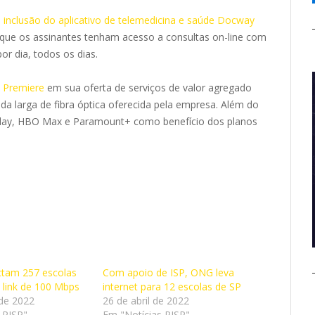
a
inclusão do aplicativo de telemedicina e saúde Docway
e que os assinantes tenham acesso a consultas on-line com
or dia, todos os dias.
e Premiere
em sua oferta de serviços de valor agregado
a larga de fibra óptica oferecida pela empresa. Além do
o Play, HBO Max e Paramount+ como benefício dos planos
ctam 257 escolas
Com apoio de ISP, ONG leva
 link de 100 Mbps
internet para 12 escolas de SP
de 2022
26 de abril de 2022
 PISP"
Em "Notícias PISP"