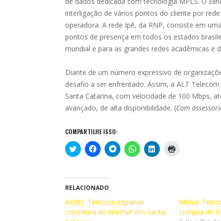
de dados dedicada com tecnologia MPLS. O Eline
interligação de vários pontos do cliente por re
operadora. A rede Ipê, da RNP, consiste em um
pontos de presença em todos os estados brasilei
mundial e para as grandes redes acadêmicas e d
Diante de um número expressivo de organizações
desafio a ser enfrentado. Assim, a ALT Telecom 
Santa Catarina, com velocidade de 100 Mbps, at
avançado, de alta disponibilidade. (
Com assessori
COMPARTILHE ISSO:
C
C
C
C
C
C
l
l
l
l
l
l
i
i
i
i
i
i
q
q
q
q
q
q
u
u
u
u
u
u
e
e
e
e
e
e
p
p
p
p
p
p
RELACIONADO
a
a
a
a
a
a
r
r
r
r
r
r
AXXEL Telecom expande
Mhnet Telec
a
a
a
a
a
a
cobertura de internet em Santa
c
c
c
c
c
i
compra de tr
o
o
o
o
o
m