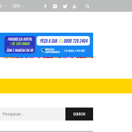
OS
LGPD
Search
for: