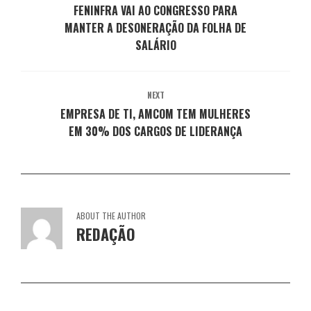
j
a
a
a
a
FENINFRA VAI AO CONGRESSO PARA
a
j
j
j
j
n
MANTER A DESONERAÇÃO DA FOLHA DE
a
a
a
a
e
n
n
n
n
SALÁRIO
l
e
e
e
e
a
l
l
l
l
)
a
a
a
a
)
)
)
)
NEXT
EMPRESA DE TI, AMCOM TEM MULHERES
EM 30% DOS CARGOS DE LIDERANÇA
ABOUT THE AUTHOR
REDAÇÃO