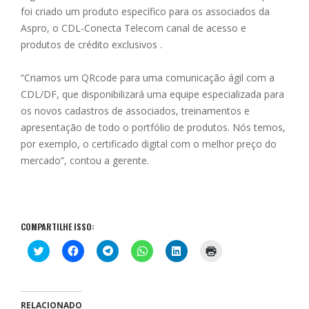
foi criado um produto específico para os associados da
Aspro, o CDL-Conecta Telecom canal de acesso e
produtos de crédito exclusivos .
“Criamos um QRcode para uma comunicação ágil com a
CDL/DF, que disponibilizará uma equipe especializada para
os novos cadastros de associados, treinamentos e
apresentação de todo o portfólio de produtos. Nós temos,
por exemplo, o certificado digital com o melhor preço do
mercado”, contou a gerente.
COMPARTILHE ISSO:
C
C
C
C
C
C
l
l
l
l
l
l
i
i
i
i
i
i
q
q
q
q
q
q
u
u
u
u
u
u
e
e
e
e
e
e
p
p
p
p
p
p
RELACIONADO