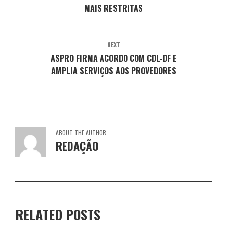
n
a
a
MAIS RESTRITAS
a
a
e
n
n
n
n
l
e
e
e
e
a
l
l
l
l
)
a
a
a
a
)
)
)
)
NEXT
ASPRO FIRMA ACORDO COM CDL-DF E
AMPLIA SERVIÇOS AOS PROVEDORES
ABOUT THE AUTHOR
REDAÇÃO
RELATED POSTS