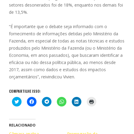
setores desonerados foi de 18%, enquanto nos demais foi
de 13,5%.
“É importante que o debate seja informado com o
fornecimento de informações detidas pelo Ministério da
Fazenda, em especial de todas as notas técnicas e estudos
produzidos pelo Ministério da Fazenda (ou o Ministério da
Economia, em anos passados), que buscaram identificar a
eficácia ou não dessa política pública, ao menos desde
2017, assim como dados e estudos dos impactos
orçamentários”, reivindicou Vivien.
COMPARTILHE ISSO:
C
C
C
C
C
C
l
l
l
l
l
l
i
i
i
i
i
i
q
q
q
q
q
q
u
u
u
u
u
u
e
e
e
e
e
e
p
p
p
p
p
p
RELACIONADO
a
a
a
a
a
a
r
r
r
r
r
r
Câmara analisa
Prorrogação da