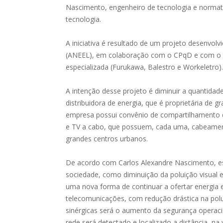
Nascimento, engenheiro de tecnologia e norma
tecnologia.
A iniciativa é resultado de um projeto desenvolv
(ANEEL), em colaboração com o CPqD e com o a
especializada (Furukawa, Balestro e Workeletro).
A intenção desse projeto é diminuir a quantida
distribuidora de energia, que é proprietária de
empresa possui convênio de compartilhamento de
e TV a cabo, que possuem, cada uma, cabeament
grandes centros urbanos.
De acordo com Carlos Alexandre Nascimento, ess
sociedade, como diminuição da poluição visual
uma nova forma de continuar a ofertar energia e
telecomunicações, com redução drástica na polu
sinérgicas será o aumento da segurança operacio
rede será detectado e localizado a distância, na 