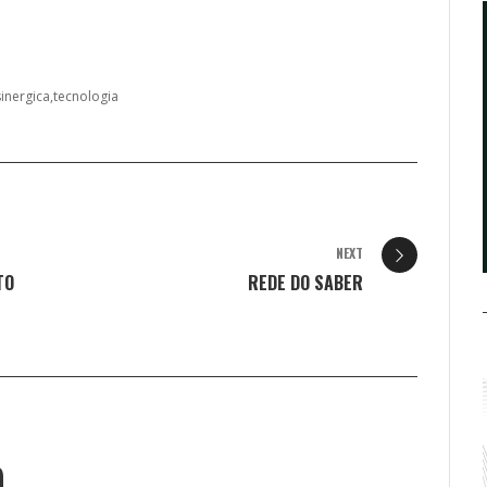
inergica
tecnologia
NEXT
TO
REDE DO SABER
O