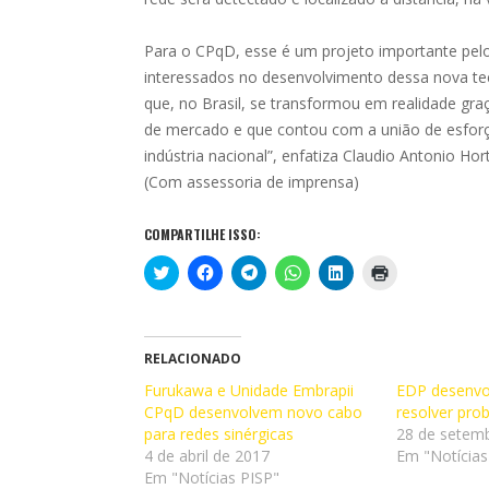
Para o CPqD, esse é um projeto importante pelo
interessados no desenvolvimento dessa nova tec
que, no Brasil, se transformou em realidade gra
de mercado e que contou com a união de esfor
indústria nacional”, enfatiza Claudio Antonio Ho
(Com assessoria de imprensa)
COMPARTILHE ISSO:
C
C
C
C
C
C
l
l
l
l
l
l
i
i
i
i
i
i
q
q
q
q
q
q
u
u
u
u
u
u
e
e
e
e
e
e
p
p
p
p
p
p
RELACIONADO
a
a
a
a
a
a
r
r
r
r
r
r
Furukawa e Unidade Embrapii
EDP desenvol
a
a
a
a
a
a
CPqD desenvolvem novo cabo
c
c
c
c
c
i
resolver pro
o
o
o
o
o
m
para redes sinérgicas
28 de setem
m
m
m
m
m
p
p
p
p
p
p
r
4 de abril de 2017
Em "Notícias
a
a
a
a
a
i
Em "Notícias PISP"
r
r
r
r
r
m