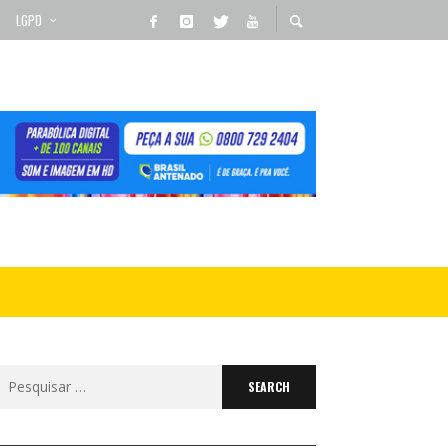
LGPD
Search
for: