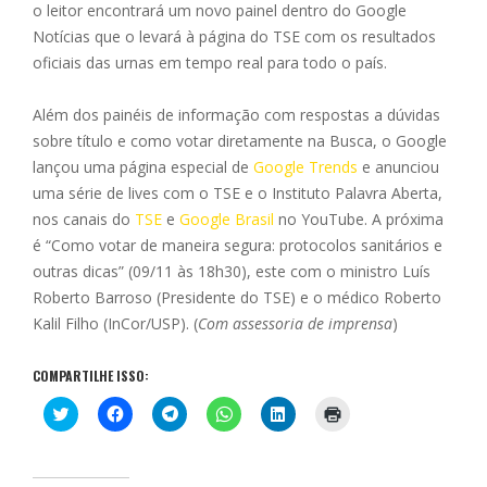
o leitor encontrará um novo painel dentro do Google
Notícias que o levará à página do TSE com os resultados
oficiais das urnas em tempo real para todo o país.
Além dos painéis de informação com respostas a dúvidas
sobre título e como votar diretamente na Busca, o Google
lançou uma página especial de
Google Trends
e anunciou
uma série de lives com o TSE e o Instituto Palavra Aberta,
nos canais do
TSE
e
Google Brasil
no YouTube. A próxima
é “Como votar de maneira segura: protocolos sanitários e
outras dicas” (09/11 às 18h30), este com o ministro Luís
Roberto Barroso (Presidente do TSE) e o médico Roberto
Kalil Filho (InCor/USP). (
Com assessoria de imprensa
)
COMPARTILHE ISSO:
C
C
C
C
C
C
l
l
l
l
l
l
i
i
i
i
i
i
q
q
q
q
q
q
u
u
u
u
u
u
e
e
e
e
e
e