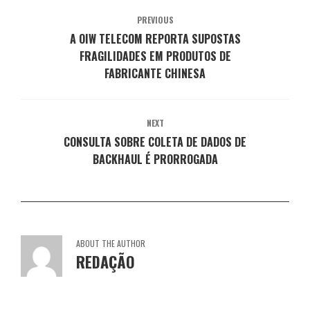
v
o
o
o
o
a
v
v
v
v
j
a
a
a
a
PREVIOUS
a
j
j
j
j
A OIW TELECOM REPORTA SUPOSTAS
n
a
a
a
a
e
n
n
n
n
FRAGILIDADES EM PRODUTOS DE
l
e
e
e
e
a
l
l
l
l
FABRICANTE CHINESA
)
a
a
a
a
)
)
)
)
NEXT
CONSULTA SOBRE COLETA DE DADOS DE
BACKHAUL É PRORROGADA
ABOUT THE AUTHOR
REDAÇÃO