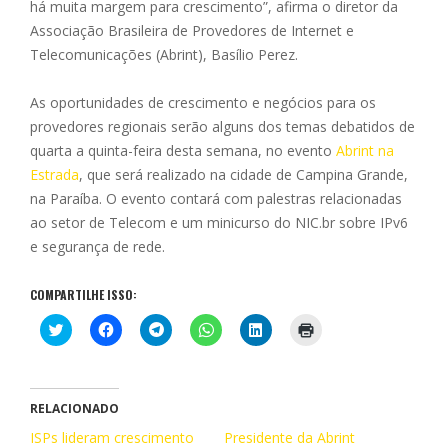
há muita margem para crescimento”, afirma o diretor da
Associação Brasileira de Provedores de Internet e
Telecomunicações (Abrint), Basílio Perez.
As oportunidades de crescimento e negócios para os
provedores regionais serão alguns dos temas debatidos de
quarta a quinta-feira desta semana, no evento
Abrint na
Estrada
, que será realizado na cidade de Campina Grande,
na Paraíba. O evento contará com palestras relacionadas
ao setor de Telecom e um minicurso do NIC.br sobre IPv6
e segurança de rede.
COMPARTILHE ISSO:
C
C
C
C
C
C
l
l
l
l
l
l
i
i
i
i
i
i
q
q
q
q
q
q
u
u
u
u
u
u
e
e
e
e
e
e
p
p
p
p
p
p
RELACIONADO
a
a
a
a
a
a
r
r
r
r
r
r
ISPs lideram crescimento
Presidente da Abrint
a
a
a
a
a
a