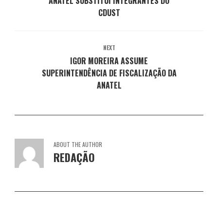
ANATEL SUBSTITUI INTEGRANTES DO
n
a
a
a
a
e
n
n
n
n
CDUST
l
e
e
e
e
a
l
l
l
l
)
a
a
a
a
)
)
)
)
NEXT
IGOR MOREIRA ASSUME
SUPERINTENDÊNCIA DE FISCALIZAÇÃO DA
ANATEL
ABOUT THE AUTHOR
REDAÇÃO