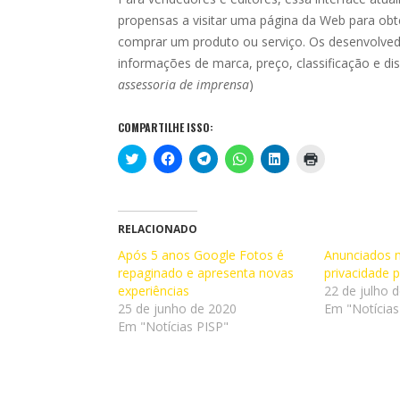
propensas a visitar uma página da Web para obt
comprar um produto ou serviço. Os desenvolv
informações de marca, preço, classificação e d
assessoria de imprensa
)
COMPARTILHE ISSO:
C
C
C
C
C
C
l
l
l
l
l
l
i
i
i
i
i
i
q
q
q
q
q
q
u
u
u
u
u
u
e
e
e
e
e
e
p
p
p
p
p
p
RELACIONADO
a
a
a
a
a
a
r
r
r
r
r
r
Após 5 anos Google Fotos é
Anunciados 
a
a
a
a
a
a
repaginado e apresenta novas
c
c
c
c
c
i
privacidade 
o
o
o
o
o
m
experiências
22 de julho 
m
m
m
m
m
p
p
p
p
p
p
r
25 de junho de 2020
Em "Notícias
a
a
a
a
a
i
Em "Notícias PISP"
r
r
r
r
r
m
t
t
t
t
t
i
i
i
i
i
i
r
l
l
l
l
l
(
h
h
h
h
h
a
a
a
a
a
a
b