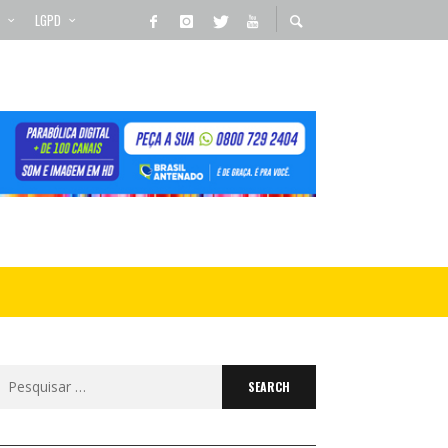
LGPD
Search
for: