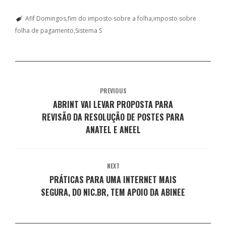
r
o
a
p
I
a
(
k
m
p
n
n
a
(
(
(
(
e
Afif Domingos
fim do imposto sobre a folha
imposto sobre
b
a
a
a
a
l
r
b
b
b
b
a
folha de pagamento
Sistema S
e
r
r
r
r
)
e
e
e
e
e
m
e
e
e
e
n
m
m
m
m
o
n
n
n
n
v
o
o
o
o
a
v
v
v
v
j
a
a
a
a
a
j
j
j
j
PREVIOUS
n
a
a
a
a
e
n
n
n
n
ABRINT VAI LEVAR PROPOSTA PARA
l
e
e
e
e
a
l
l
l
l
REVISÃO DA RESOLUÇÃO DE POSTES PARA
)
a
a
a
a
)
)
)
)
ANATEL E ANEEL
NEXT
PRÁTICAS PARA UMA INTERNET MAIS
SEGURA, DO NIC.BR, TEM APOIO DA ABINEE