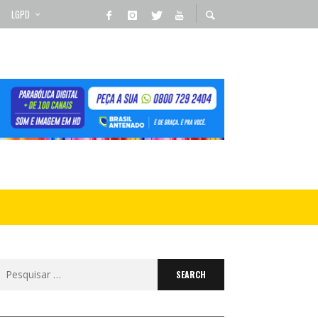
LGPD
Search
for: