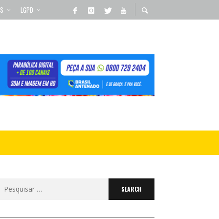
OS
LGPD
Search
for: