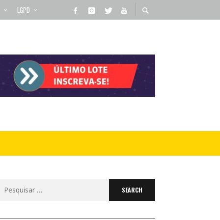
LGPD
Search
for: