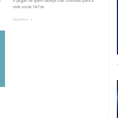
o jargão de quem deseja criar conteúdo para a
rede social TikTok
Read More