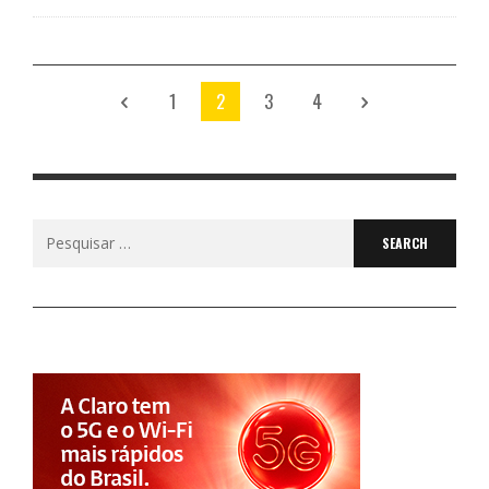
1
2
3
4
Search
for: