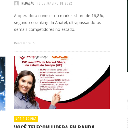
REDAÇÃO
18 DE JANEIRO DE 2022
A operadora conquistou market share de 16,8%,
segundo o ranking da Anatel, ultrapassando os
s
demais competidores no estado.
Read More
NOTÍCIAS PISP
VOCÊ TELECOM LIDERA EM BANDA