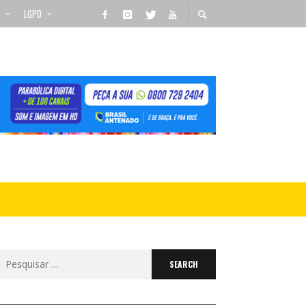
LGPD
Search
for: