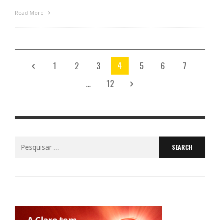
Read More
1
2
3
4
5
6
7
…
12
Search
for: