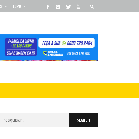
OS
LGPD
Search
for: