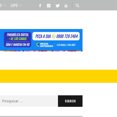
OS
LGPD
Search
for: