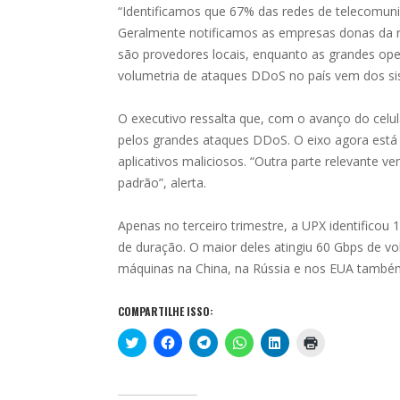
“Identificamos que 67% das redes de telecomun
Geralmente notificamos as empresas donas da 
são provedores locais, enquanto as grandes ope
volumetria de ataques DDoS no país vem dos si
O executivo ressalta que, com o avanço do cel
pelos grandes ataques DDoS. O eixo agora está
aplicativos maliciosos. “Outra parte relevante
padrão”, alerta.
Apenas no terceiro trimestre, a UPX identificou
de duração. O maior deles atingiu 60 Gbps de vo
máquinas na China, na Rússia e nos EUA também
COMPARTILHE ISSO:
C
C
C
C
C
C
l
l
l
l
l
l
i
i
i
i
i
i
q
q
q
q
q
q
u
u
u
u
u
u
e
e
e
e
e
e