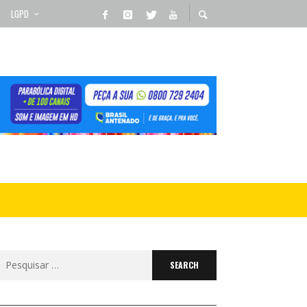
LGPD
Search
for: