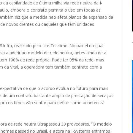
 da capilaridade de última milha via rede neutra da I-
Paulo, embora o contrato permita o uso em todas as
. Também diz que a medida não afeta planos de expansão da
o de novos clientes ou daqueles que têm unidades
Infra, realizado pelo site Teletime. No painel do qual
esa a aderir ao modelo de rede neutra, antes ainda de a
 tem 100% de rede própria. Pode ter 95% da rede, mas
Além da V.tal, a operadora tem também contrato com a
 expectativa de que o acordo evolua no futuro para mais
se de um contrato bastante amplo de prestação de serviços
gora os times vão sentar para definir como acontecerá
adora de rede neutra ultrapassou 30 provedores. “O modelo
os homes passed no Brasil, e agora na I-Systems entramos