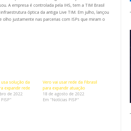
isou. A empresa é controlada pela IHS, tem a TIM Brasil
nfraestrutura óptica da antiga Live TIM. Em julho, lançou
 de olho justamente nas parcerias com ISPs que miram o
t usa solução da
Vero vai usar rede da Fibrasil
a expandir rede
para expandir atuação
bro de 2022
18 de agosto de 2022
 PISP"
Em "Notícias PISP"