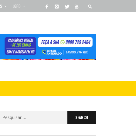
OS
LGPD
Search
for: