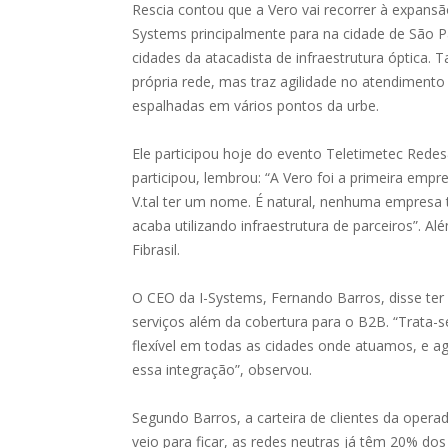
Rescia contou que a Vero vai recorrer à expansão
Systems principalmente para na cidade de São 
cidades da atacadista de infraestrutura óptica
própria rede, mas traz agilidade no atendiment
espalhadas em vários pontos da urbe.
Ele participou hoje do evento Teletimetec Redes&
participou, lembrou: “A Vero foi a primeira empr
V.tal ter um nome. É natural, nenhuma empresa
acaba utilizando infraestrutura de parceiros”. 
Fibrasil.
O CEO da I-Systems, Fernando Barros, disse ter
serviços além da cobertura para o B2B. “Trata-
flexível em todas as cidades onde atuamos, e a
essa integração”, observou.
Segundo Barros, a carteira de clientes da oper
veio para ficar, as redes neutras já têm 20% d