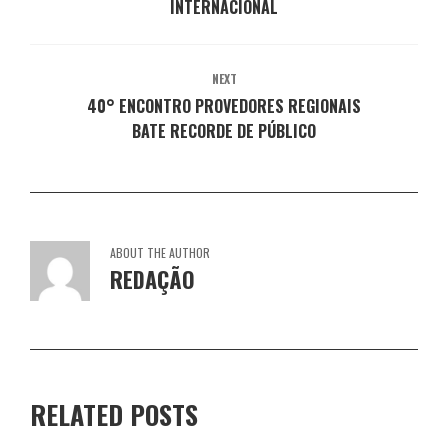
INTERNACIONAL
)
a
a
a
a
)
)
)
)
NEXT
40° ENCONTRO PROVEDORES REGIONAIS
BATE RECORDE DE PÚBLICO
ABOUT THE AUTHOR
REDAÇÃO
RELATED POSTS