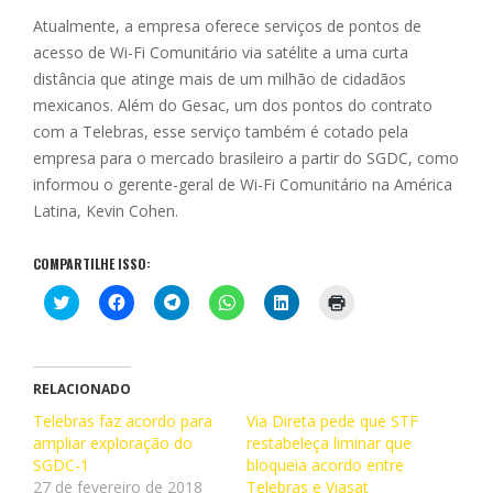
Atualmente, a empresa oferece serviços de pontos de
acesso de Wi-Fi Comunitário via satélite a uma curta
distância que atinge mais de um milhão de cidadãos
mexicanos. Além do Gesac, um dos pontos do contrato
com a Telebras, esse serviço também é cotado pela
empresa para o mercado brasileiro a partir do SGDC, como
informou o gerente-geral de Wi-Fi Comunitário na América
Latina, Kevin Cohen.
COMPARTILHE ISSO:
C
C
C
C
C
C
l
l
l
l
l
l
i
i
i
i
i
i
q
q
q
q
q
q
u
u
u
u
u
u
e
e
e
e
e
e
p
p
p
p
p
p
RELACIONADO
a
a
a
a
a
a
r
r
r
r
r
r
Telebras faz acordo para
Via Direta pede que STF
a
a
a
a
a
a
ampliar exploração do
c
c
c
c
restabeleça liminar que
c
i
o
o
o
o
o
m
SGDC-1
bloqueia acordo entre
m
m
m
m
m
p
p
p
p
p
p
r
27 de fevereiro de 2018
Telebras e Viasat