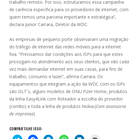
trabalho remoto. Por isso, estruturamos essa campanha
de carência específica para os provedores de internet, com
quem temos uma parceria importante e estratégica”,
declara Junior Carrara, Diretor da WDC.
As empresas de pequeno porte observaram uma migração
do tráfego de internet das redes móveis para a internet
fixa. “Precisamos dar condições aos ISPs para que estes
prossigam no atendimento aos seus clientes, que vão cada
vez mais demandar internet em suas casas, para fins de
trabalho, consumo e lazer”, afirma Carrara. Os
equipamentos que integram a ação da WDC com os ISPs
são OLT´s, alguns modelos de ONU Fizer Home, produtos
da linha Easy4Link com Roteador a escolha do provedor
(combo) e toda a linha de produtos Nokia.(
Com assessoria
de imprensa
)
COMPARTILHE ISSO:
C
C
C
C
C
C